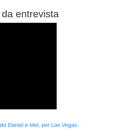
 da entrevista
 do Daniel e Mel, por Las Vegas.