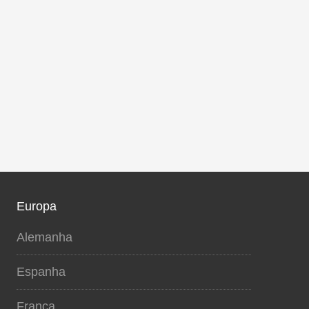
Europa
Alemanha
Espanha
França