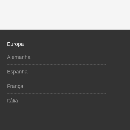
Europa
Alemanha
Espanha
França
Itália