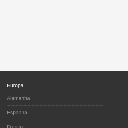
Europa
Alemanha
Espanha
França