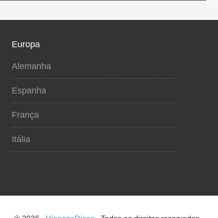
Europa
Alemanha
Espanha
França
Itália