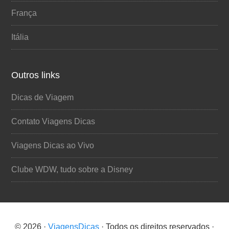
França
Itália
Outros links
Dicas de Viagem
Contato Viagens Dicas
Viagens Dicas ao Vivo
Clube WDW, tudo sobre a Disney
© 2026 ·
ViagensDicas
· Todos os direitos reservados ·