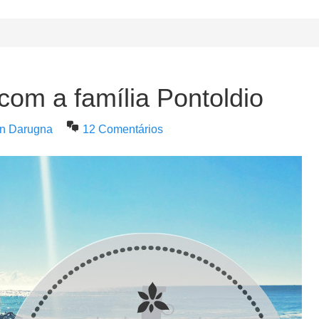
 com a família Pontoldio
en Darugna
12 Comentários