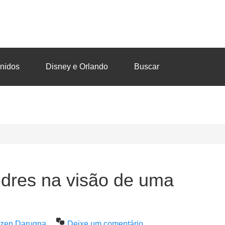
nidos
Disney e Orlando
Buscar
dres na visão de uma
utzen Darugna
Deixe um comentário