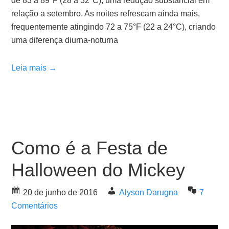
de 83 a 89°F (28 a 32°C), uma redução substancial em
relação a setembro. As noites refrescam ainda mais,
frequentemente atingindo 72 a 75°F (22 a 24°C), criando
uma diferença diurna-noturna
Leia mais →
Como é a Festa de
Halloween do Mickey
20 de junho de 2016
Alyson Darugna
7
Comentários