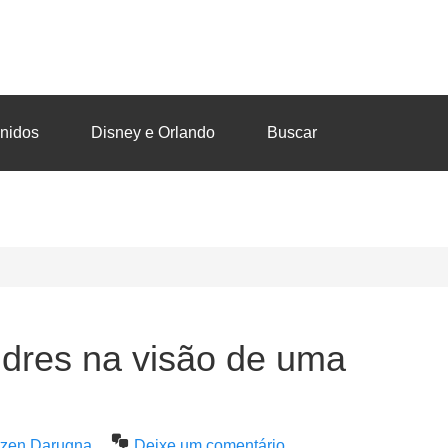
nidos
Disney e Orlando
Buscar
dres na visão de uma
utzen Darugna
Deixe um comentário