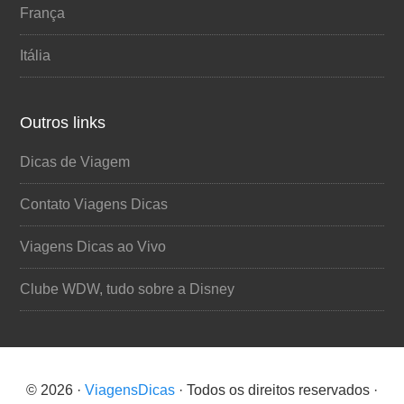
França
Itália
Outros links
Dicas de Viagem
Contato Viagens Dicas
Viagens Dicas ao Vivo
Clube WDW, tudo sobre a Disney
© 2026 ·
ViagensDicas
· Todos os direitos reservados ·