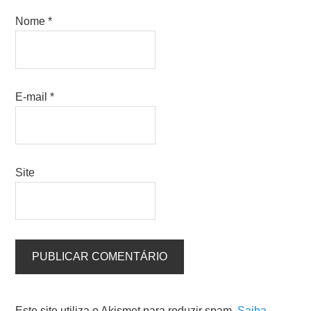
Nome
*
E-mail
*
Site
Este site utiliza o Akismet para reduzir spam.
Saiba