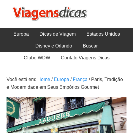
Europa
Dicas de Viagem
Estados Unidos
Disney e Orlando
Buscar
Clube WDW
Contato Viagens Dicas
Você está em:
Home
/
Europa
/
França
/
Paris, Tradição
e Modernidade em Seus Empórios Gourmet