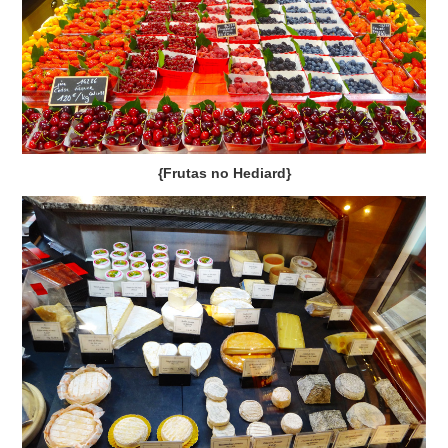
{Frutas no Hediard}