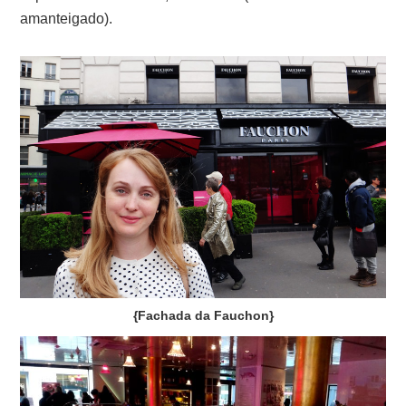
amanteigado).
{Fachada da Fauchon}