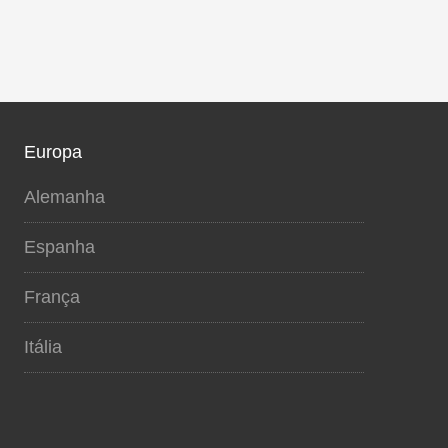
Europa
Alemanha
Espanha
França
Itália