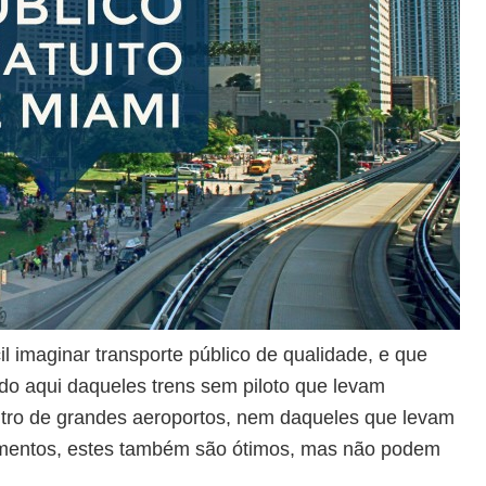
cil imaginar transporte público de qualidade, e que
do aqui daqueles trens sem piloto que levam
ntro de grandes aeroportos, nem daqueles que levam
namentos, estes também são ótimos, mas não podem