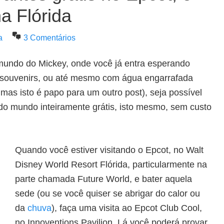
a Flórida
a
3 Comentários
o mundo do Mickey, onde você já entra esperando
m souvenirs, ou até mesmo com água engarrafada
mas isto é papo para um outro post), seja possível
 do mundo inteiramente grátis, isto mesmo, sem custo
Quando você estiver visitando o Epcot, no Walt
Disney World Resort Flórida, particularmente na
parte chamada Future World, e bater aquela
sede (ou se você quiser se abrigar do calor ou
da
chuva
), faça uma visita ao Epcot Club Cool,
no Innoventions Pavilion. Lá você poderá provar,