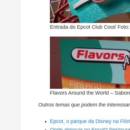
Entrada do Epcot Club Cool/ Foto:
Flavors Around the World – Sabo
Outros temas que podem lhe interessar
Epcot, o parque da Disney na Flór
Onde almoçar no Epcot? Restaura