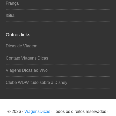
França
Itália
Outros links
Dicas de Viagem
Contato Viagens Dicas
Viagens Dicas ao Vivo
Clube WDW, tudo sobre a Disney
© 2026 ·
ViagensDicas
· Todos os direitos reservados ·