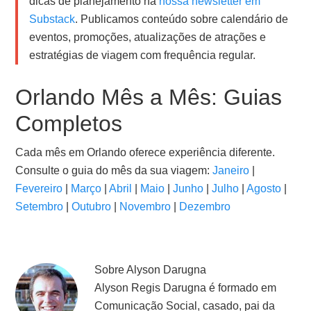
dicas de planejamento na
nossa newsletter em
Substack
. Publicamos conteúdo sobre calendário de
eventos, promoções, atualizações de atrações e
estratégias de viagem com frequência regular.
Orlando Mês a Mês: Guias
Completos
Cada mês em Orlando oferece experiência diferente.
Consulte o guia do mês da sua viagem:
Janeiro
|
Fevereiro
|
Março
|
Abril
|
Maio
|
Junho
|
Julho
|
Agosto
|
Setembro
|
Outubro
|
Novembro
|
Dezembro
Sobre
Alyson Darugna
Alyson Regis Darugna é formado em
Comunicação Social, casado, pai da