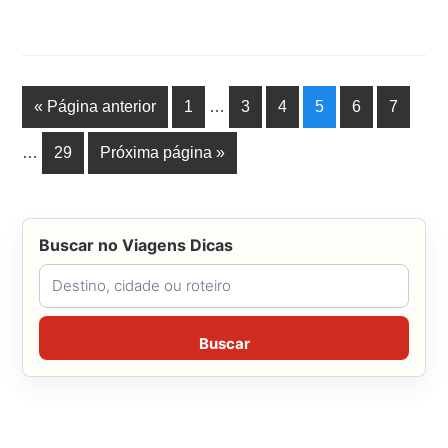
« Página anterior
1
…
3
4
5
6
7
…
29
Próxima página »
Buscar no Viagens Dicas
Buscar no Viagens Dicas
Buscar