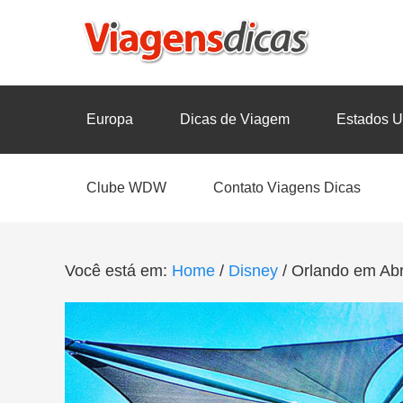
Europa
Dicas de Viagem
Estados U
Clube WDW
Contato Viagens Dicas
Você está em:
Home
/
Disney
/
Orlando em Abr