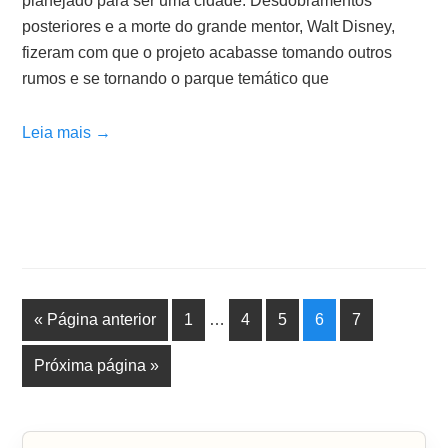
planejado para ser uma cidade. Desdobramentos
posteriores e a morte do grande mentor, Walt Disney,
fizeram com que o projeto acabasse tomando outros
rumos e se tornando o parque temático que
Leia mais →
« Página anterior
1
…
4
5
6
7
Próxima página »